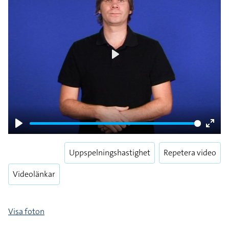
Play
Play
Enter
fulls
Uppspelningshastighet
Repetera video
Videolänkar
Visa foton