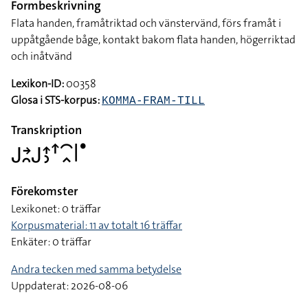
Formbeskrivning
Flata handen, framåtriktad och vänstervänd, förs framåt i
uppåtgående båge, kontakt bakom flata handen, högerriktad
och inåtvänd
Lexikon-ID:
00358
Glosa i STS-korpus:
KOMMA-FRAM-TILL
Transkription
􌤢􌥔􌥘􌤢􌤴􌤶􌦃􌥯􌥿􌥼􌤟
Förekomster
Lexikonet: 0 träffar
Korpusmaterial: 11 av totalt 16 träffar
Enkäter: 0 träffar
Andra tecken med samma betydelse
Uppdaterat: 2026-08-06