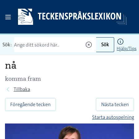
Sök:
Sök
Hjälp/Tips
nå
komma fram
Tillbaka
Föregående tecken
Nästa tecken
Starta autospelning