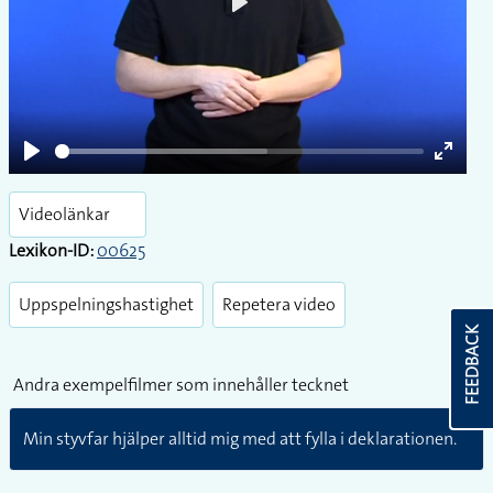
Play
Play
Enter
fullsc
Videolänkar
Lexikon-ID:
00625
Uppspelningshastighet
Repetera video
FEEDBACK
Andra exempelfilmer som innehåller tecknet
Min styvfar hjälper alltid mig med att fylla i deklarationen.