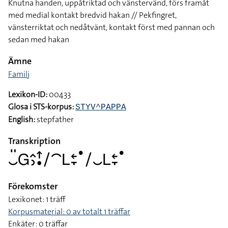
Knutna handen, uppåtriktad och vänstervänd, förs framåt
med medial kontakt bredvid hakan // Pekfingret,
vänsterriktat och nedåtvänt, kontakt först med pannan och
sedan med hakan
Ämne
Familj
Lexikon-ID:
00433
Glosa i STS-korpus:
STYV^PAPPA
English:
stepfather
Transkription
􌤛􌤺􌤦􌤵􌤶􌦃􌥡􌥠􌤃􌥈􌥓􌥙􌤟􌥠􌤛􌥈􌥓􌥙􌤟
Förekomster
Lexikonet: 1 träff
Korpusmaterial: 0 av totalt 1 träffar
Enkäter: 0 träffar