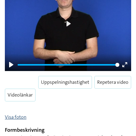
Play
Play
Enter
fulls
Uppspelningshastighet
Repetera video
Videolänkar
Visa foton
Formbeskrivning