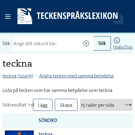
Sök:
Sök
Hjälp/Tips
teckna
teckna (00491)
Andra tecken med samma betydelse
Lista på tecken som har samma betydelse som teckna
Sökresultat: 1 st
Lägg
Skapa
till
PDF
SÖKORD
alla i
teckna