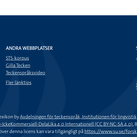
ANDRA WEBBPLATSER
STS-korpus
Gilla Tecken
Teckenspråksvideo
Fler länktips
exikon by
Avdelningen för teckenspråk, Institutionen för lingvisti
keKommersiell-DelaLika 4.0 Internationell (CC BY-NC-SA 4.0).
B
töver denna licens kan vara tillgängligt på
https://www.su.se/fors