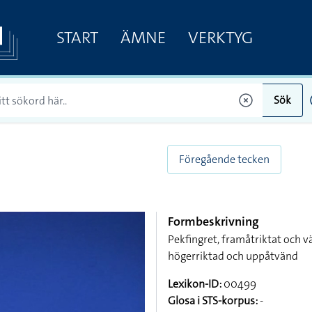
START
ÄMNE
VERKTYG
Sök
Föregående tecken
Formbeskrivning
Pekfingret, framåtriktat och v
högerriktad och uppåtvänd
Lexikon-ID:
00499
Glosa i STS-korpus:
-