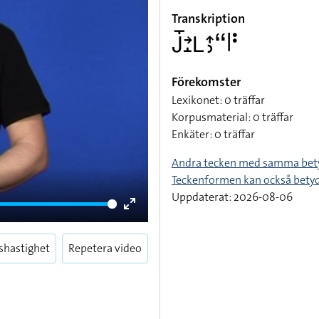
Transkription
􌤢􌤻􌥔􌤸􌥈􌤴􌤶􌦨􌥼􌥻
Förekomster
Lexikonet: 0 träffar
Korpusmaterial: 0 träffar
Enkäter: 0 träffar
Andra tecken med samma bet
Teckenformen kan också bety
Uppdaterat: 2026-08-06
Enter
fullscreen
shastighet
Repetera video