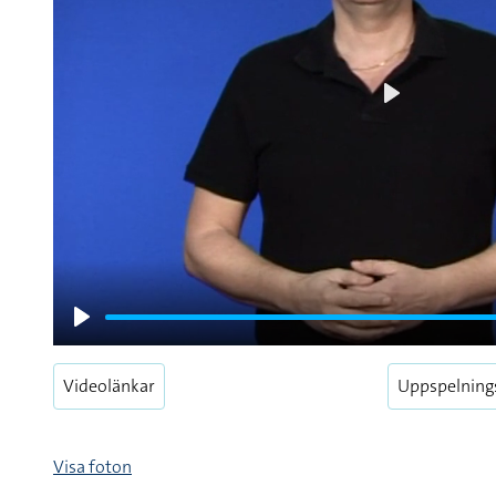
Play
Play
Videolänkar
Uppspelning
Visa foton