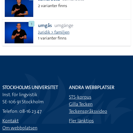
lista
2 varianter finns
1
umgås
umgänge
Juridik > familjen
1 varianter finns
STOCKHOLMS UNIVERSITET
ANDRA WEBBPLATSER
Inst. för lingvistik
STS-korpus
SE-106 91 Stockholm
Gilla Tecken
Telefon: 08-16 23 47
Teckenspråksvideo
Kontakt
Fler länktips
Om webbplatsen