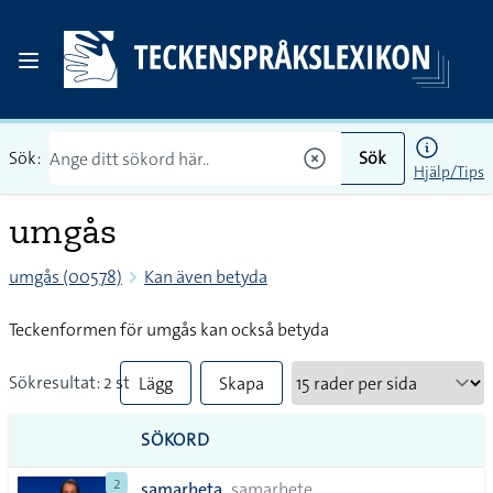
Sök:
Sök
Hjälp/Tips
umgås
umgås (00578)
Kan även betyda
Teckenformen för umgås kan också betyda
Sökresultat: 2 st
Lägg
Skapa
till
PDF
SÖKORD
alla i
2
samarbeta
samarbete