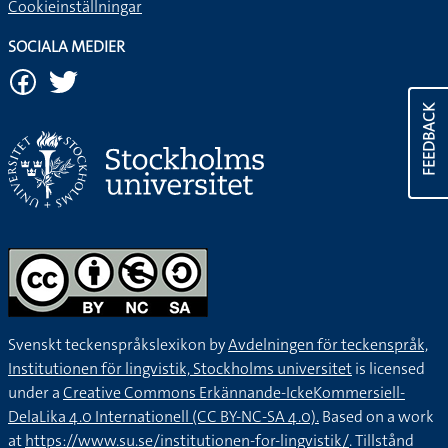
Cookieinställningar
SOCIALA MEDIER
FEEDBACK
Svenskt teckenspråkslexikon by
Avdelningen för teckenspråk,
Institutionen för lingvistik, Stockholms universitet
is licensed
under a
Creative Commons Erkännande-IckeKommersiell-
DelaLika 4.0 Internationell (CC BY-NC-SA 4.0).
Based on a work
at
https://www.su.se/institutionen-for-lingvistik/
. Tillstånd