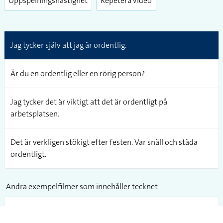
Uppspelningshastighet
Repetera video
Jag tycker själv att jag är ordentlig.
Är du en ordentlig eller en rörig person?
Jag tycker det är viktigt att det är ordentligt på
arbetsplatsen.
Det är verkligen stökigt efter festen. Var snäll och städa
ordentligt.
Andra exempelfilmer som innehåller tecknet
Jag som äter ordentligt med mycket grönsaker och som
varken dricker alkohol eller röker åkte ändå på att få cancer.