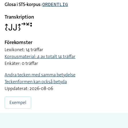
Glosa i STS-korpus:
ORDENTLIG
Transkription
􌤴􌥗􌤢􌤢􌤴􌤶􌥣􌥸􌥻
Förekomster
Lexikonet: 14 träffar
Korpusmaterial: 4 av totalt 14 träffar
Enkäter: 0 träffar
Andra tecken med samma betydelse
Teckenformen kan också betyda
Uppdaterat: 2026-08-06
Exempel