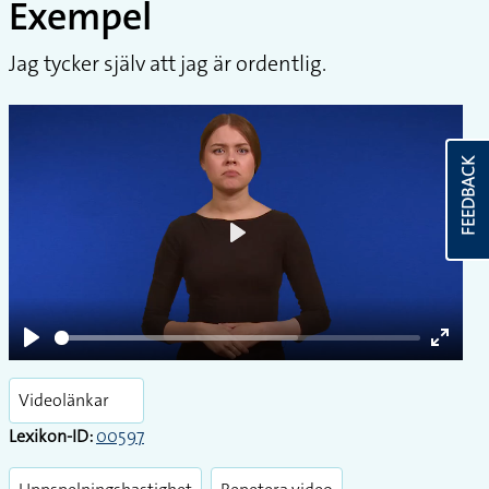
Exempel
Jag tycker själv att jag är ordentlig.
FEEDBACK
Play
Play
Enter
fullsc
Videolänkar
Lexikon-ID:
00597