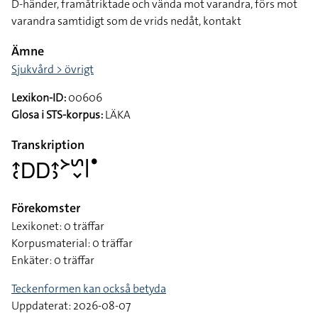
D-händer, framåtriktade och vända mot varandra, förs mot
varandra samtidigt som de vrids nedåt, kontakt
Ämne
Sjukvård > övrigt
Lexikon-ID:
00606
Glosa i STS-korpus:
LÄKA
Transkription
􌤴􌥗􌦫􌦫􌤴􌤶􌦅􌥲􌦀􌥼􌤟
Förekomster
Lexikonet: 0 träffar
Korpusmaterial: 0 träffar
Enkäter: 0 träffar
Teckenformen kan också betyda
Uppdaterat: 2026-08-07