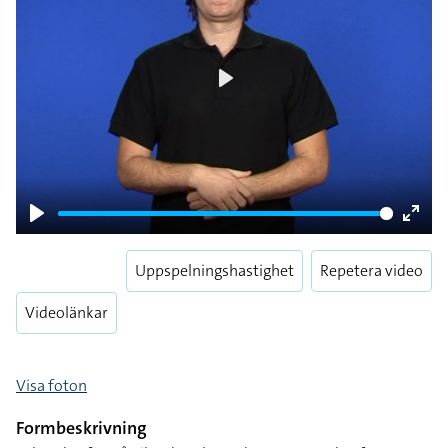
Play
Play
Enter
fulls
Uppspelningshastighet
Repetera video
Videolänkar
Visa foton
Formbeskrivning