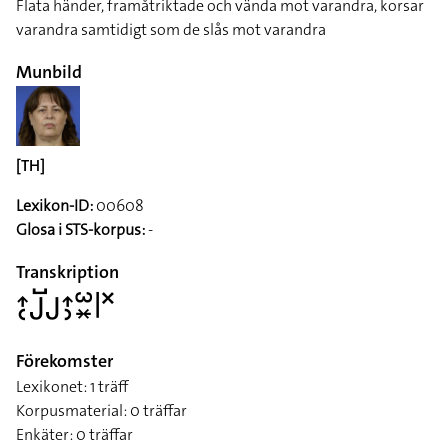
Flata händer, framåtriktade och vända mot varandra, korsar
varandra samtidigt som de slås mot varandra
Munbild
[TH]
Lexikon-ID:
00608
Glosa i STS-korpus:
-
Transkription
􌤴􌥗􌤢􌤹􌤢􌤴􌤶􌥱􌦂􌥼􌦎
Förekomster
Lexikonet: 1 träff
Korpusmaterial: 0 träffar
Enkäter: 0 träffar