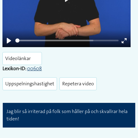
Play
Play
Enter
fullsc
Videolänkar
Lexikon-ID:
00608
Uppspelningshastighet
Repetera video
Jag blir så irriterad på folk som håller på och skvallrar hela
tiden!