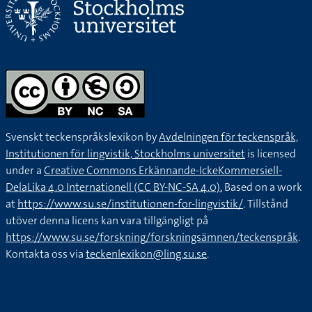
Svenskt teckenspråkslexikon by
Avdelningen för teckenspråk,
Institutionen för lingvistik, Stockholms universitet
is licensed
under a
Creative Commons Erkännande-IckeKommersiell-
DelaLika 4.0 Internationell (CC BY-NC-SA 4.0).
Based on a work
at
https://www.su.se/institutionen-for-lingvistik/
. Tillstånd
utöver denna licens kan vara tillgängligt på
https://www.su.se/forskning/forskningsämnen/teckenspråk
.
Kontakta oss via
teckenlexikon@ling.su.se
.