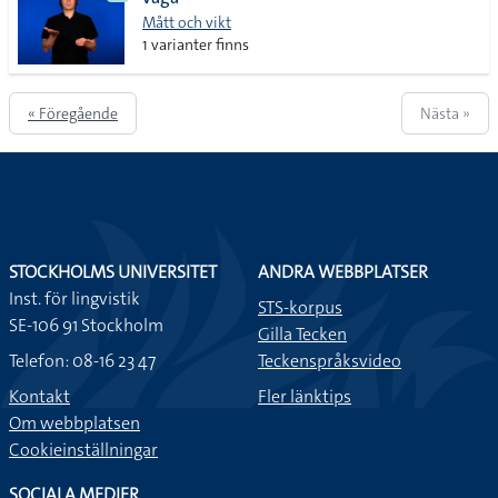
lista
Mått och vikt
1 varianter finns
« Föregående
Nästa »
STOCKHOLMS UNIVERSITET
ANDRA WEBBPLATSER
Inst. för lingvistik
STS-korpus
SE-106 91 Stockholm
Gilla Tecken
Telefon: 08-16 23 47
Teckenspråksvideo
Kontakt
Fler länktips
Om webbplatsen
Cookieinställningar
SOCIALA MEDIER