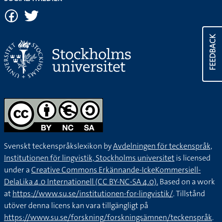
FEEDBACK
Svenskt teckenspråkslexikon by
Avdelningen för teckenspråk,
Institutionen för lingvistik, Stockholms universitet
is licensed
under a
Creative Commons Erkännande-IckeKommersiell-
DelaLika 4.0 Internationell (CC BY-NC-SA 4.0).
Based on a work
at
https://www.su.se/institutionen-for-lingvistik/
. Tillstånd
utöver denna licens kan vara tillgängligt på
https://www.su.se/forskning/forskningsämnen/teckenspråk
.