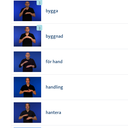
3
bygga
3
byggnad
för hand
handling
hantera