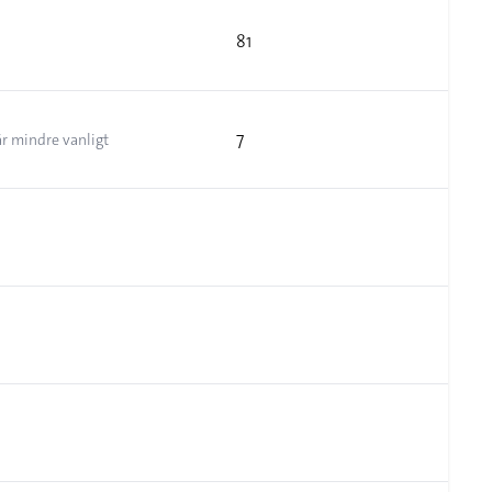
81
7
är mindre vanligt