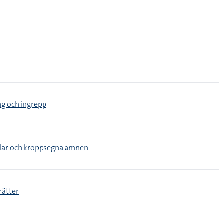
ng och ingrepp
elar och kroppsegna ämnen
rätter