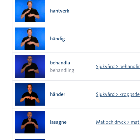
hantverk
händig
behandla
Sjukvård > behandli
behandling
händer
Sjukvård > kroppsd
lasagne
Mat och dryck > mat