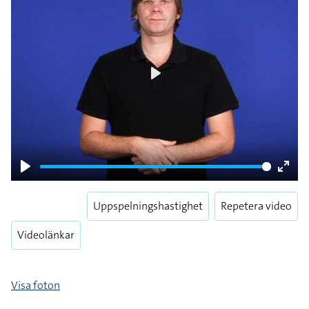
Play
Play
Enter
fulls
Uppspelningshastighet
Repetera video
Videolänkar
Visa foton