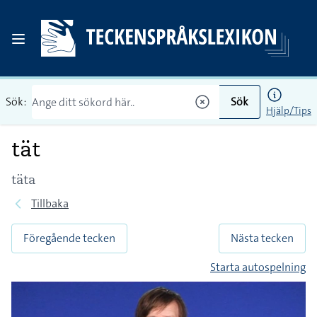
Sök:
Sök
Hjälp/Tips
tät
täta
Tillbaka
Föregående tecken
Nästa tecken
Starta autospelning