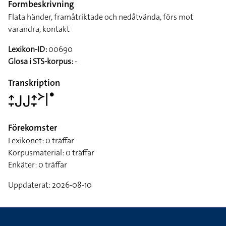
Formbeskrivning
Flata händer, framåtriktade och nedåtvända, förs mot
varandra, kontakt
Lexikon-ID:
00690
Glosa i STS-korpus:
-
Transkription
􌤴􌥙􌤢􌤢􌤴􌥙􌦅􌥼􌤟
Förekomster
Lexikonet: 0 träffar
Korpusmaterial: 0 träffar
Enkäter: 0 träffar
Uppdaterat: 2026-08-10