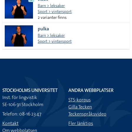
lista
Barn > leksaker
Sport > vintersport
2 varianter finns
pulka
Barn > leksaker
Sport > vintersport
STOCKHOLMS UNIVERSITET
ANDRA WEBBPLATSER
Inst. för lingvistik
STS-korpus
SE-106 91 Stockholm
Gilla Tecken
Telefon: 08-16 23 47
Teckenspråksvideo
Kontakt
Fler länktips
Om webbplatsen