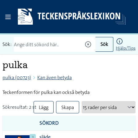
Sök:
Sök
Hjälp/Tips
pulka
pulka (00723)
Kan även betyda
Teckenformen för pulka kan också betyda
Sökresultat: 2 st
Lägg
Skapa
till
PDF
SÖKORD
alla i
släde
2