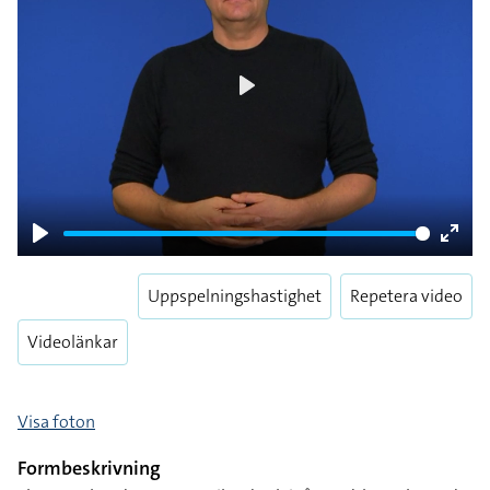
Play
Play
Enter
fulls
Uppspelningshastighet
Repetera video
Videolänkar
Visa foton
Formbeskrivning