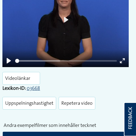
Play
Play
Enter
fullsc
Videolänkar
Lexikon-ID:
03668
Uppspelningshastighet
Repetera video
FEEDBACK
Andra exempelfilmer som innehåller tecknet