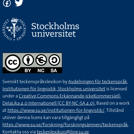
Svenskt teckenspråkslexikon by
Avdelningen för teckenspråk,
Institutionen för lingvistik, Stockholms universitet
is licensed
under a
Creative Commons Erkännande-IckeKommersiell-
DelaLika 4.0 Internationell (CC BY-NC-SA 4.0).
Based on a work
at
https://www.su.se/institutionen-for-lingvistik/
. Tillstånd
utöver denna licens kan vara tillgängligt på
https://www.su.se/forskning/forskningsämnen/teckenspråk
.
Kontakta oss via
teckenlexikon@ling.su.se
.