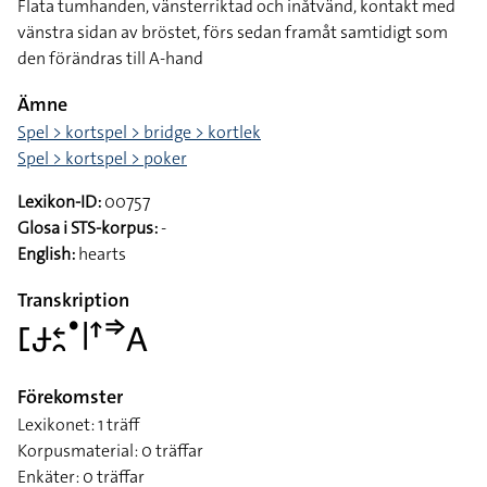
Flata tumhanden, vänsterriktad och inåtvänd, kontakt med
vänstra sidan av bröstet, förs sedan framåt samtidigt som
den förändras till A-hand
Ämne
Spel > kortspel > bridge > kortlek
Spel > kortspel > poker
Lexikon-ID:
00757
Glosa i STS-korpus:
-
English:
hearts
Transkription
􌤕􌥂􌥓􌥘􌤟􌥼􌦃􌦆􌤤
Förekomster
Lexikonet: 1 träff
Korpusmaterial: 0 träffar
Enkäter: 0 träffar