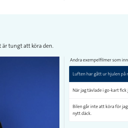
 är tungt att köra den.
Andra exempelfilmer som inn
Luften har gått ur hjulen på 
När jag tävlade i go-kart fick
Bilen går inte att köra för ja
nytt däck.