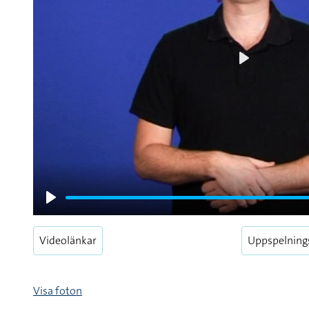
Play
Play
Videolänkar
Uppspelning
Visa foton