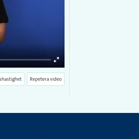
Enter
fullscreen
shastighet
Repetera video