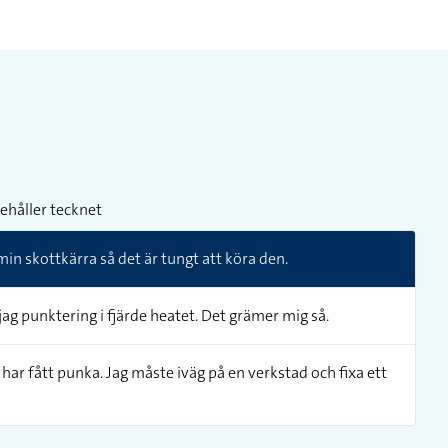
ehåller tecknet
min skottkärra så det är tungt att köra den.
 jag punktering i fjärde heatet. Det grämer mig så.
g har fått punka. Jag måste iväg på en verkstad och fixa ett