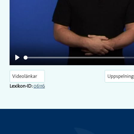
Play
Play
Videolänkar
Uppspelning
Lexikon-ID:
06116