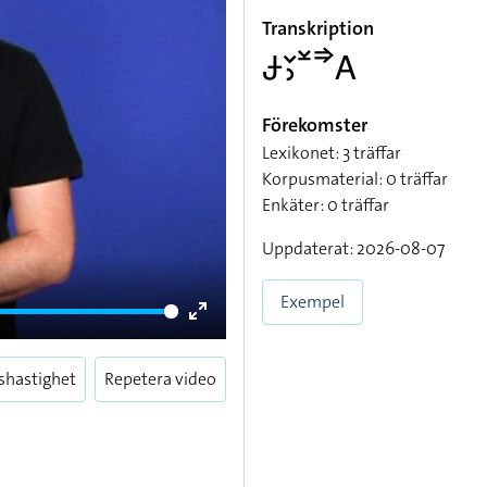
Transkription
􌥂􌥖􌤶􌥸􌦆􌤤
Förekomster
Lexikonet: 3 träffar
Korpusmaterial: 0 träffar
Enkäter: 0 träffar
Uppdaterat: 2026-08-07
Exempel
Enter
fullscreen
shastighet
Repetera video