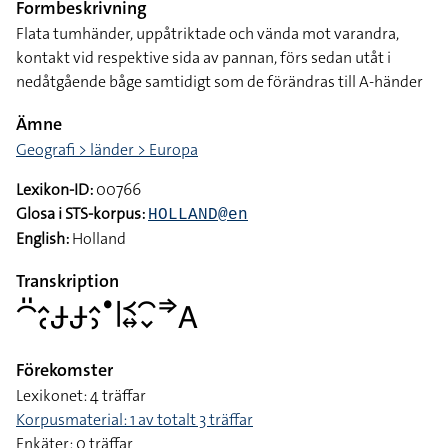
Formbeskrivning
Flata tumhänder, uppåtriktade och vända mot varandra,
kontakt vid respektive sida av pannan, förs sedan utåt i
nedåtgående båge samtidigt som de förändras till A-händer
Ämne
Geografi > länder > Europa
Lexikon-ID:
00766
Glosa i STS-korpus:
HOLLAND@en
English:
Holland
Transkription
􌤃􌤺􌤵􌥗􌥂􌥂􌤵􌤶􌤟􌥼􌥹􌦉􌥯􌦀􌦆􌤤
Förekomster
Lexikonet: 4 träffar
Korpusmaterial: 1 av totalt 3 träffar
Enkäter: 0 träffar