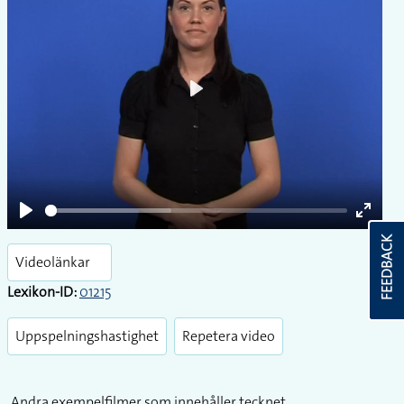
Play
Play
Enter
FEEDBACK
fullsc
Videolänkar
Lexikon-ID:
01215
Uppspelningshastighet
Repetera video
Andra exempelfilmer som innehåller tecknet