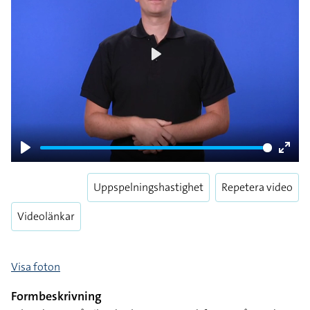
Play
Play
Enter
fulls
Uppspelningshastighet
Repetera video
Videolänkar
Visa foton
Formbeskrivning