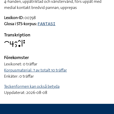
4-handen, uppåtriktad och vänstervänd, förs uppåt med
medial kontakt bredvid pannan, upprepas
Lexikon-ID:
00798
Glosa i STS-korpus:
FANTASI
Transkription
􌤃􌦪􌤵􌤶􌥦􌥡􌥼􌥻
Förekomster
Lexikonet: 0 träffar
Korpusmaterial: 7 av totalt 10 träffar
Enkäter: 0 träffar
Teckenformen kan också betyda
Uppdaterat: 2026-08-08