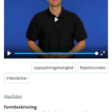
Play
Play
Enter
fulls
Uppspelningshastighet
Repetera video
Videolänkar
Visa foton
Formbeskrivning