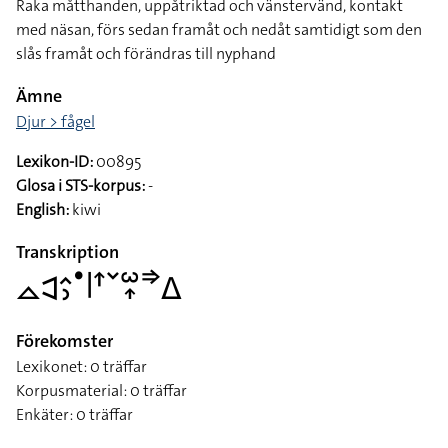
Raka måtthanden, uppåtriktad och vänstervänd, kontakt
med näsan, förs sedan framåt och nedåt samtidigt som den
slås framåt och förändras till nyphand
Ämne
Djur > fågel
Lexikon-ID:
00895
Glosa i STS-korpus:
-
English:
kiwi
Transkription
􌤼􌥉􌤵􌤶􌤟􌥼􌦃􌥧􌥱􌥾􌦆􌤩
Förekomster
Lexikonet: 0 träffar
Korpusmaterial: 0 träffar
Enkäter: 0 träffar