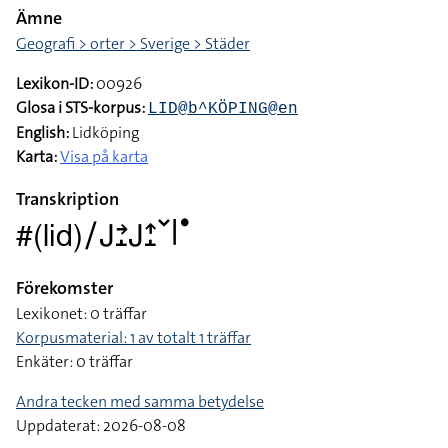
Ämne
Geografi > orter > Sverige > Städer
Lexikon-ID:
00926
Glosa i STS-korpus:
LID@b^KÖPING@en
English:
Lidköping
Karta:
Visa på karta
Transkription
#(lid)􌥠􌤢􌥔􌤸􌤢􌤴􌤸􌥧􌥼􌤟
Förekomster
Lexikonet: 0 träffar
Korpusmaterial: 1 av totalt 1 träffar
Enkäter: 0 träffar
Andra tecken med samma betydelse
Uppdaterat: 2026-08-08