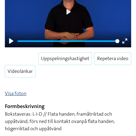
Play
Play
Enter
fulls
Uppspelningshastighet
Repetera video
Videolänkar
Visa foton
Formbeskrivning
Bokstaveras: L-I-D // Flata handen, framåtriktad och
uppåtvänd, förs ned till kontakt ovanpå flata handen,
högerriktad och uppåtvänd