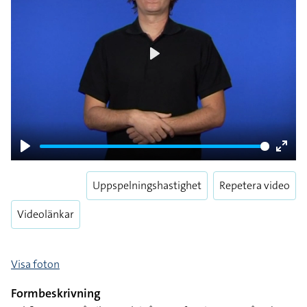
Play
Play
Enter
fulls
Uppspelningshastighet
Repetera video
Videolänkar
Visa foton
Formbeskrivning