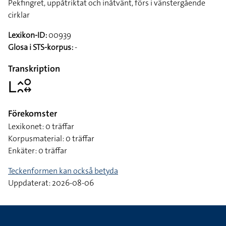
Pekfingret, uppåtriktat och inåtvänt, förs i vänstergående
cirklar
Lexikon-ID:
00939
Glosa i STS-korpus:
-
Transkription
􌥈􌤵􌥘􌥰􌦉
Förekomster
Lexikonet: 0 träffar
Korpusmaterial: 0 träffar
Enkäter: 0 träffar
Teckenformen kan också betyda
Uppdaterat: 2026-08-06