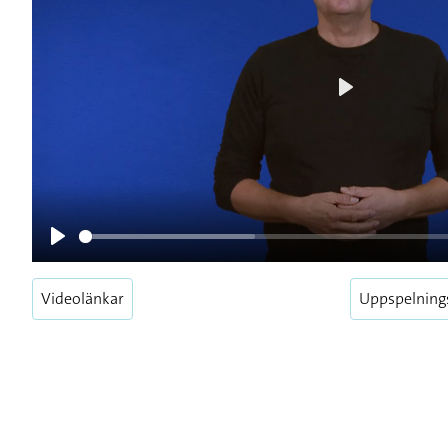
Play
Play
Videolänkar
Uppspelning