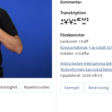
Kommentar:
Transkription
􌥔􌥘􌥃􌥃􌥓􌥘􌥭􌥱􌦌􌥻
Förekomster
Lexikonet: 1 träff
Korpusmaterial: 5 av totalt 10 
Enkäter: 0 träffar
Andra tecken med samma bet
Teckenformen kan också bety
Uppdaterat: 2026-08-07
shastighet
Repetera video
Exempel
Beskrivning