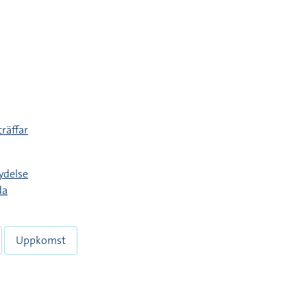
träffar
ydelse
da
Uppkomst