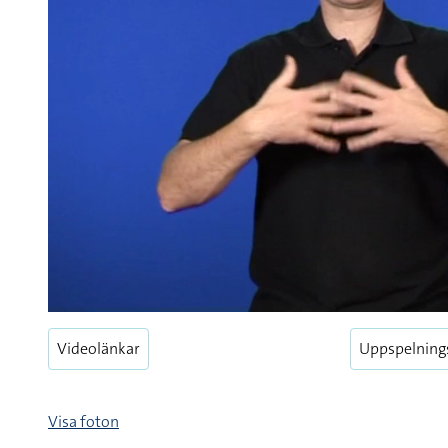
Videolänkar
Uppspelning
Visa foton