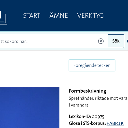
START
ÄMNE
VERKTYG
Sök
Föregående tecken
Formbeskrivning
Sprethänder, riktade mot varan
i varandra
Lexikon-ID:
00975
Glosa i STS-korpus:
FABRIK