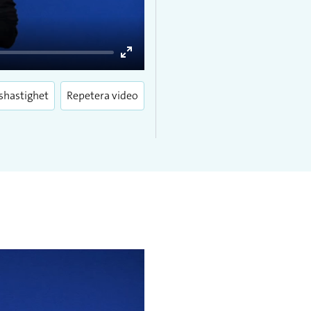
Enter
fullscreen
shastighet
Repetera video