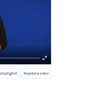
Enter
fullscreen
shastighet
Repetera video