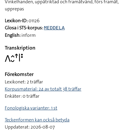
Vinkelhanden, uppåtriktad och framåtvänd, förs framåt,
upprepas
Lexikon-ID:
01126
Glosa i STS-korpus:
MEDDELA
English:
inform
Transkription
􌤣􌤵􌤷􌦃􌥼􌥻
Förekomster
Lexikonet: 2 träffar
Korpusmaterial: 24 av totalt 38 träffar
Enkäter: 0 träffar
Fonologiska varianter: 1 st
Teckenformen kan också betyda
Uppdaterat: 2026-08-07