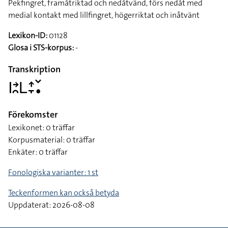
Pekfingret, framåtriktad och nedåtvänd, förs nedåt med
medial kontakt med lillfingret, högerriktat och inåtvänt
Lexikon-ID:
01128
Glosa i STS-korpus:
-
Transkription
􌤱􌥔􌥘􌥈􌤴􌥙􌥧􌥡
Förekomster
Lexikonet: 0 träffar
Korpusmaterial: 0 träffar
Enkäter: 0 träffar
Fonologiska varianter: 1 st
Teckenformen kan också betyda
Uppdaterat: 2026-08-08