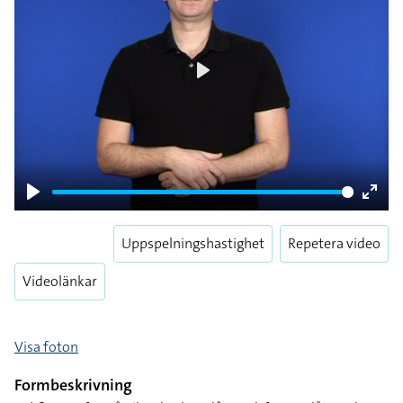
Play
Play
Enter
fulls
Uppspelningshastighet
Repetera video
Videolänkar
Visa foton
Formbeskrivning