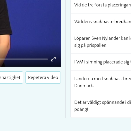
Vid de tre första placeringar
Världens snabbaste bredband
Löparen Sven Nylander kan kal
sig på prispallen.
I VM i simning placerade sig 
Enter
fullscreen
shastighet
Repetera video
Länderna med snabbast bred
Danmark.
Det är väldigt spännande i di
poäng!