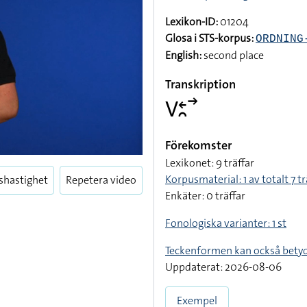
Lexikon-ID:
01204
Glosa i STS-korpus:
ORDNING
English:
second place
Transkription
􌤭􌥓􌥘􌥣
Förekomster
Lexikonet: 9 träffar
Korpusmaterial: 1 av totalt 7 tr
shastighet
Repetera video
Enkäter: 0 träffar
Fonologiska varianter: 1 st
Teckenformen kan också bety
Uppdaterat: 2026-08-06
Exempel