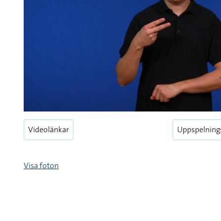
Videolänkar
Uppspelning
Visa foton