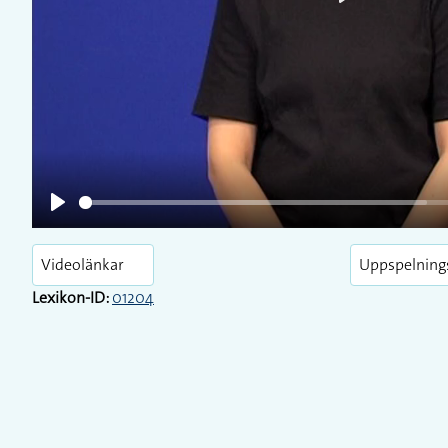
Play
Play
Videolänkar
Uppspelning
Lexikon-ID:
01204