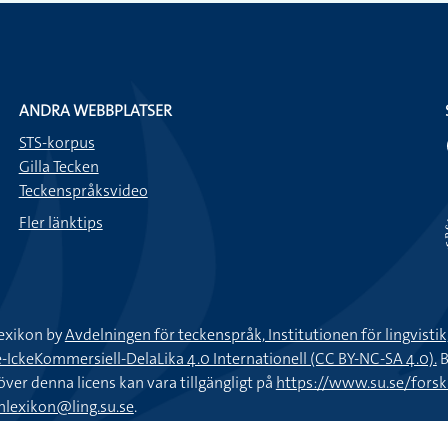
ANDRA WEBBPLATSER
STS-korpus
Gilla Tecken
Teckenspråksvideo
Fler länktips
exikon by
Avdelningen för teckenspråk, Institutionen för lingvisti
keKommersiell-DelaLika 4.0 Internationell (CC BY-NC-SA 4.0).
B
töver denna licens kan vara tillgängligt på
https://www.su.se/fors
nlexikon@ling.su.se
.