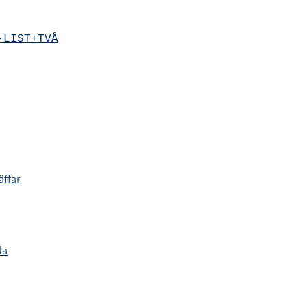
-LIST+TVÅ
äffar
da