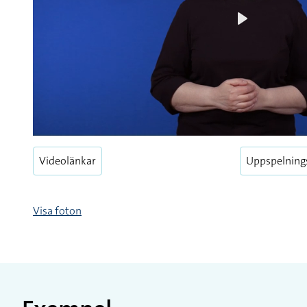
Play
Videolänkar
Uppspelning
Visa foton