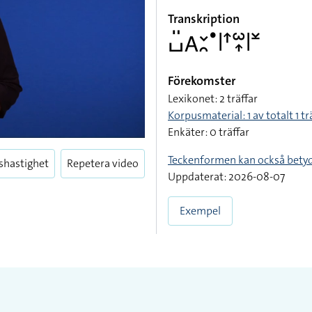
Transkription
􌤖􌤺􌤤􌥖􌥘􌤟􌥼􌦃􌥱􌥾􌥼􌥸
Förekomster
Lexikonet: 2 träffar
Korpusmaterial: 1 av totalt 1 tr
Enkäter: 0 träffar
Teckenformen kan också bety
shastighet
Repetera video
Uppdaterat: 2026-08-07
Exempel