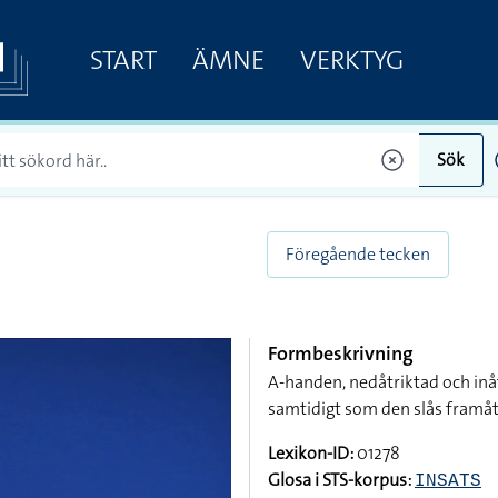
START
ÄMNE
VERKTYG
Sök
Föregående tecken
Formbeskrivning
A-handen, nedåtriktad och inå
samtidigt som den slås framåt,
Lexikon-ID:
01278
Glosa i STS-korpus:
INSATS