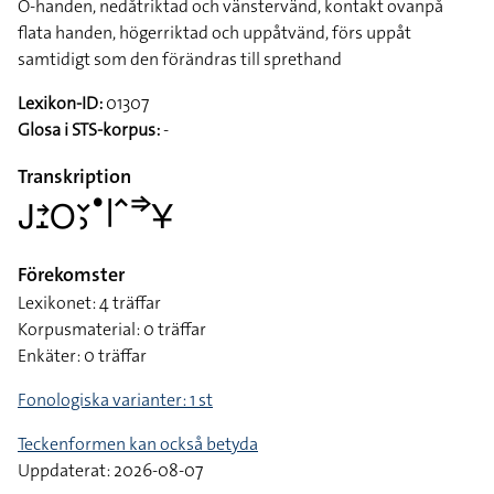
O-handen, nedåtriktad och vänstervänd, kontakt ovanpå
flata handen, högerriktad och uppåtvänd, förs uppåt
samtidigt som den förändras till sprethand
Lexikon-ID:
01307
Glosa i STS-korpus:
-
Transkription
􌤢􌥔􌤸􌥆􌥖􌤶􌤟􌥼􌥦􌦆􌥃
Förekomster
Lexikonet: 4 träffar
Korpusmaterial: 0 träffar
Enkäter: 0 träffar
Fonologiska varianter: 1 st
Teckenformen kan också betyda
Uppdaterat: 2026-08-07