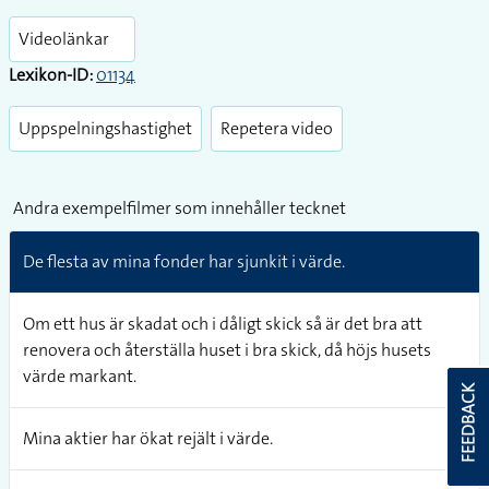
Play
Enter
fullsc
Videolänkar
Lexikon-ID:
01134
Uppspelningshastighet
Repetera video
Andra exempelfilmer som innehåller tecknet
De flesta av mina fonder har sjunkit i värde.
Om ett hus är skadat och i dåligt skick så är det bra att
renovera och återställa huset i bra skick, då höjs husets
värde markant.
FEEDBACK
Mina aktier har ökat rejält i värde.