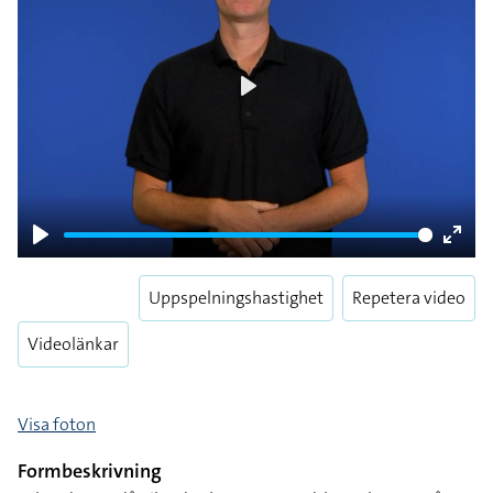
Play
Play
Enter
fulls
Uppspelningshastighet
Repetera video
Videolänkar
Visa foton
Formbeskrivning