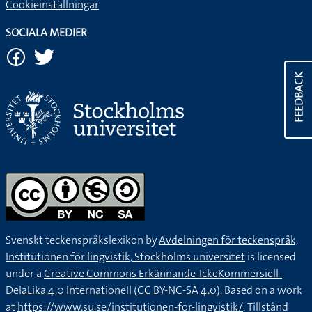
Cookieinställningar
SOCIALA MEDIER
FEEDBACK
Svenskt teckenspråkslexikon by
Avdelningen för teckenspråk,
Institutionen för lingvistik, Stockholms universitet
is licensed
under a
Creative Commons Erkännande-IckeKommersiell-
DelaLika 4.0 Internationell (CC BY-NC-SA 4.0).
Based on a work
at
https://www.su.se/institutionen-for-lingvistik/
. Tillstånd