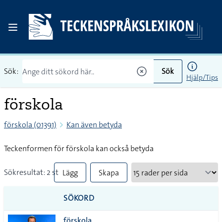
Sök:
Sök
Hjälp/Tips
förskola
förskola (01391)
Kan även betyda
Teckenformen för förskola kan också betyda
Sökresultat: 2 st
Lägg
Skapa
till
PDF
SÖKORD
alla i
förskola