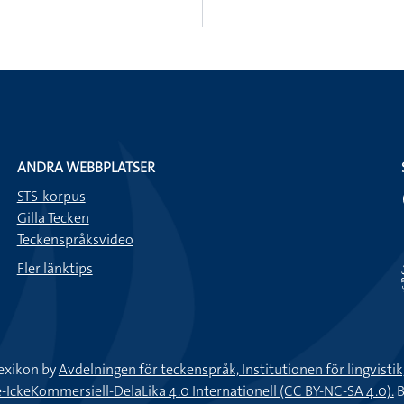
ANDRA WEBBPLATSER
STS-korpus
Gilla Tecken
Teckenspråksvideo
Fler länktips
exikon by
Avdelningen för teckenspråk, Institutionen för lingvisti
keKommersiell-DelaLika 4.0 Internationell (CC BY-NC-SA 4.0).
B