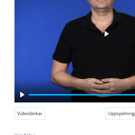
Play
Play
Videolänkar
Uppspelning