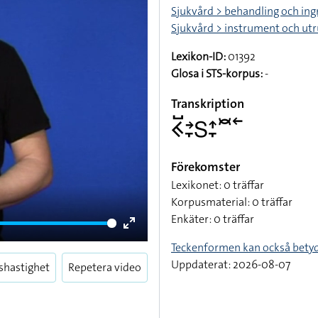
Sjukvård > behandling och in
Sjukvård > instrument och ut
Lexikon-ID:
01392
Glosa i STS-korpus:
-
Transkription
􌤒􌤹􌥔􌥙􌥅􌤴􌥙􌥫􌥢
Förekomster
Lexikonet: 0 träffar
Korpusmaterial: 0 träffar
Enkäter: 0 träffar
Enter
Teckenformen kan också bety
fullscreen
Uppdaterat: 2026-08-07
shastighet
Repetera video