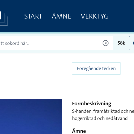
START
ÄMNE
VERKTYG
Sök
Föregående tecken
Formbeskrivning
S-handen, framåtriktad och n
högerriktad och nedåtvänd
Ämne