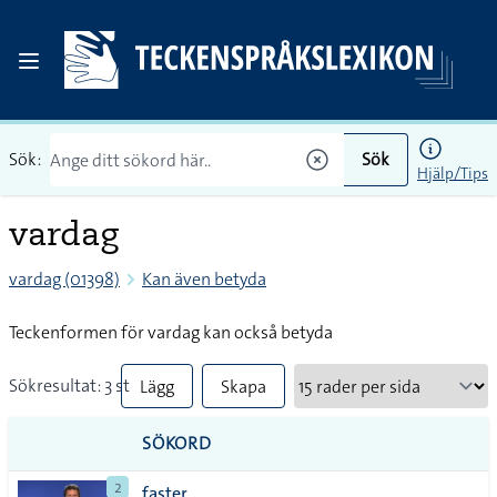
Sök:
Sök
Hjälp/Tips
vardag
vardag (01398)
Kan även betyda
Teckenformen för vardag kan också betyda
Sökresultat: 3 st
Lägg
Skapa
till
PDF
SÖKORD
alla i
2
faster