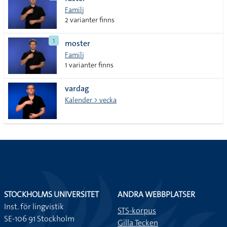
lista
Familj
2 varianter finns
1
moster
Familj
1 varianter finns
vardag
Kalender > vecka
STOCKHOLMS UNIVERSITET
ANDRA WEBBPLATSER
Inst. för lingvistik
STS-korpus
SE-106 91 Stockholm
Gilla Tecken