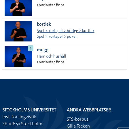
1 varianter finns
kortlek
Spel > kortspel > bridge > kortlek
Spel > kortspel > poker
1
mugg
Hem och hushåll
1 varianter finns
STOCKHOLMS UNIVERSITET
ANDRA WEBBPLATSER
Inst. för lingvistik
STS-korpus
SE-106 91 Stockholm
Gilla Tecken