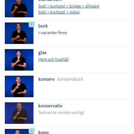
lista
Spel > kortspel > bridge > allmänt
Spel > kortspel > poker
1
burk
1 varianter finns
glas
Hem och hushåll
konserv
konservburk
konservativ
Tecknet är mindre vanligt
1
kopp