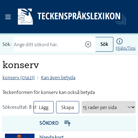
Sök:
Sök
Hjälp/Tips
konserv
konserv (01421)
Kan även betyda
Teckenformen för konserv kan också betyda
Sökresultat: 8 st
Lägg
Skapa
till
PDF
SÖKORD
alla i
blanda kort