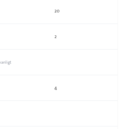
20
2
vanligt
4