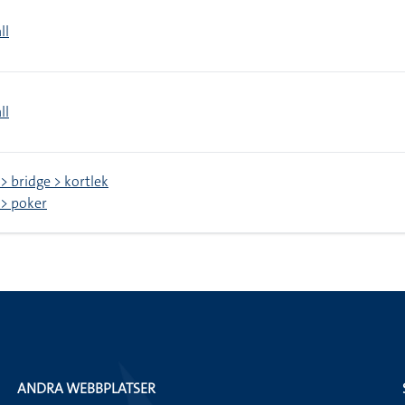
ll
ll
 > bridge > kortlek
 > poker
ANDRA WEBBPLATSER