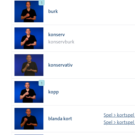
1
burk
konserv
konservburk
konservativ
1
kopp
Spel > kortspel
blanda kort
Spel > kortspel