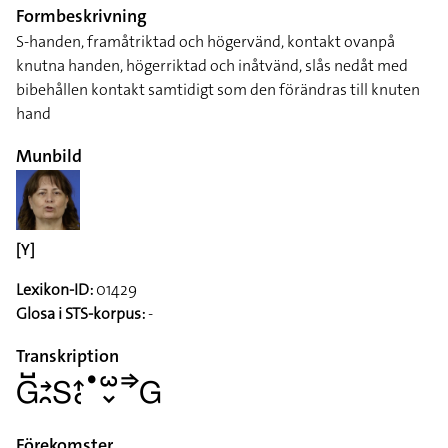
Formbeskrivning
S-handen, framåtriktad och högervänd, kontakt ovanpå
knutna handen, högerriktad och inåtvänd, slås nedåt med
bibehållen kontakt samtidigt som den förändras till knuten
hand
Munbild
[Y]
Lexikon-ID:
01429
Glosa i STS-korpus:
-
Transkription
􌤦􌤹􌥔􌥘􌥅􌤴􌥗􌤟􌥱􌦀􌦆􌤦
Förekomster