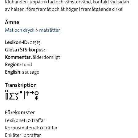
Klohanden, uppåtriktad och vänstervänd, kontakt vid sidan
av halsen, förs framåt och åt höger i framåtgående cirkel
Ämne
Mat och dryck > maträtter
Lexikon-ID:
01515
Glosa i STS-korpus:
-
Kommentar:
ålderdomligt
Region:
Lund
English:
sausage
Transkription
􌤞􌤺􌤥􌥖􌤶􌤟􌥼􌦃􌥣􌥰􌦋
Förekomster
Lexikonet: 0 träffar
Korpusmaterial: 0 träffar
Enkäter: 0 träffar