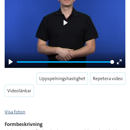
Play
Play
Enter
fulls
Uppspelningshastighet
Repetera video
Videolänkar
Visa foton
Formbeskrivning