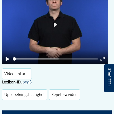
Play
Play
Enter
FEEDBACK
fullsc
Videolänkar
Lexikon-ID:
01518
Uppspelningshastighet
Repetera video