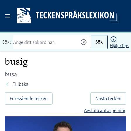
Sök:
Sök
Hjälp/Tips
busig
busa
Tillbaka
Föregående tecken
Nästa tecken
Avsluta autospelning