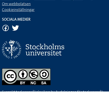
Om webbplatsen
Cookieinställningar
SOCIALA MEDIER
Svenskt teckenspråkslexikon by
Avdelningen för teckenspråk,
Institutionen för lingvistik, Stockholms universitet
is licensed
under a
Creative Commons Erkännande-IckeKommersiell-