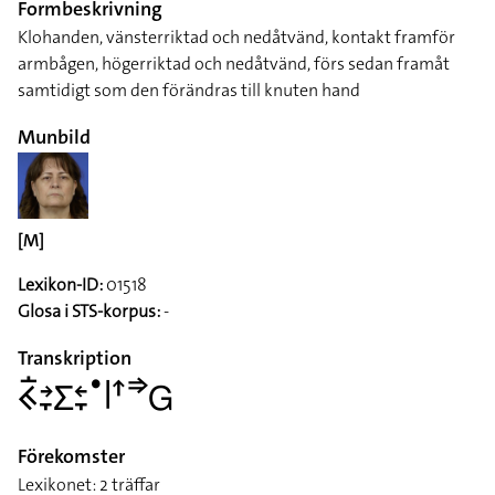
Formbeskrivning
Klohanden, vänsterriktad och nedåtvänd, kontakt framför
armbågen, högerriktad och nedåtvänd, förs sedan framåt
samtidigt som den förändras till knuten hand
Munbild
[M]
Lexikon-ID:
01518
Glosa i STS-korpus:
-
Transkription
􌤒􌥛􌥔􌥙􌤥􌥓􌥙􌤟􌥼􌦃􌦆􌤦
Förekomster
Lexikonet: 2 träffar