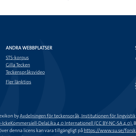
ANDRA WEBBPLATSER
STS-korpus
Gilla Tecken
Teckenspråksvideo
Fler länktips
exikon by
Avdelningen för teckenspråk, Institutionen för lingvisti
keKommersiell-DelaLika 4.0 Internationell (CC BY-NC-SA 4.0).
B
töver denna licens kan vara tillgängligt på
https://www.su.se/fors