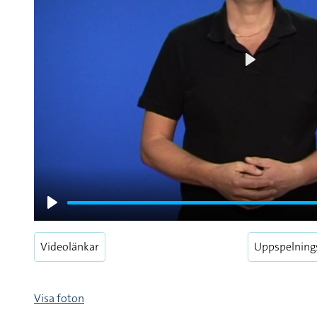
Play
Play
Videolänkar
Uppspelning
Visa foton