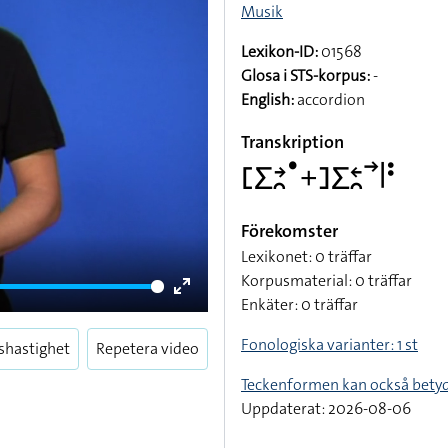
Musik
Lexikon-ID:
01568
Glosa i STS-korpus:
-
English:
accordion
Transkription
􌤕􌤥􌥔􌥘􌤟􌦩􌤔􌤥􌥓􌥘􌥣􌥼􌥻
Förekomster
Lexikonet: 0 träffar
Korpusmaterial: 0 träffar
Enkäter: 0 träffar
Enter
fullscreen
Fonologiska varianter: 1 st
shastighet
Repetera video
Teckenformen kan också bety
Uppdaterat: 2026-08-06