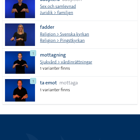
lista
Sex och samlevnad
Juridik > familjen
fadder
Religion > Svenska kyrkan
Religion > Pingstkyrkan
1
mottagning
Sjukvård > vårdinrättningar
1 varianter finns
1
ta emot
mottaga
1 varianter finns