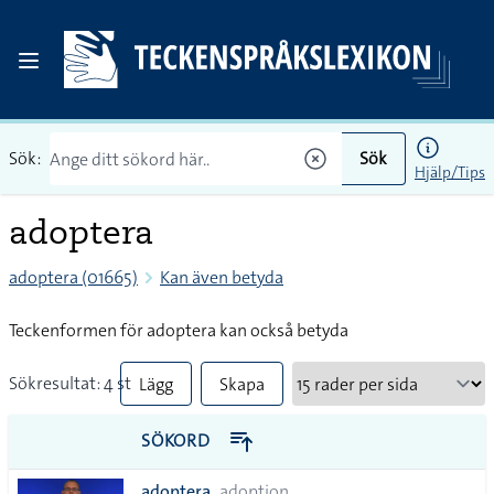
Sök:
Sök
Hjälp/Tips
adoptera
adoptera (01665)
Kan även betyda
Teckenformen för adoptera kan också betyda
Sökresultat: 4 st
Lägg
Skapa
till
PDF
SÖKORD
alla i
adoptera
adoption