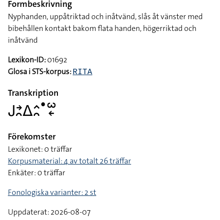
Formbeskrivning
Nyphanden, uppåtriktad och inåtvänd, slås åt vänster med
bibehållen kontakt bakom flata handen, högerriktad och
inåtvänd
Lexikon-ID:
01692
Glosa i STS-korpus:
RITA
Transkription
􌤢􌥔􌥘􌤩􌤵􌥘􌤟􌥱􌦈
Förekomster
Lexikonet: 0 träffar
Korpusmaterial: 4 av totalt 26 träffar
Enkäter: 0 träffar
Fonologiska varianter: 2 st
Uppdaterat: 2026-08-07