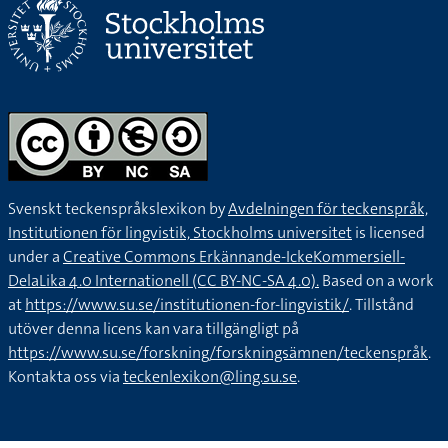
Svenskt teckenspråkslexikon by
Avdelningen för teckenspråk,
Institutionen för lingvistik, Stockholms universitet
is licensed
under a
Creative Commons Erkännande-IckeKommersiell-
DelaLika 4.0 Internationell (CC BY-NC-SA 4.0).
Based on a work
at
https://www.su.se/institutionen-for-lingvistik/
. Tillstånd
utöver denna licens kan vara tillgängligt på
https://www.su.se/forskning/forskningsämnen/teckenspråk
.
Kontakta oss via
teckenlexikon@ling.su.se
.