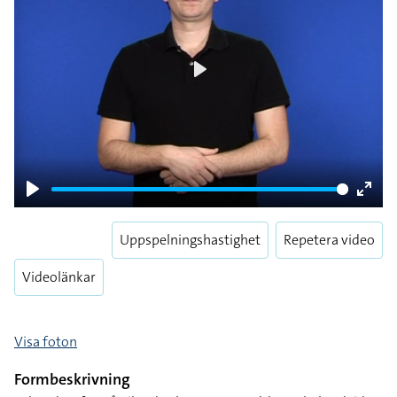
Play
Play
Enter
fulls
Uppspelningshastighet
Repetera video
Videolänkar
Visa foton
Formbeskrivning