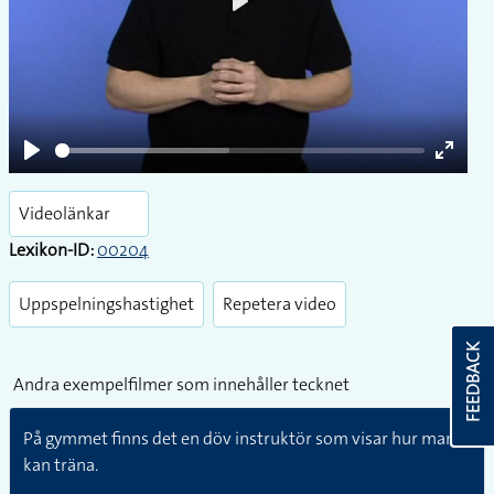
Play
Play
Enter
fullsc
Videolänkar
Lexikon-ID:
00204
Uppspelningshastighet
Repetera video
FEEDBACK
Andra exempelfilmer som innehåller tecknet
På gymmet finns det en döv instruktör som visar hur man
kan träna.