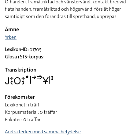
O-handen, framåtriktad och vänstervänd, kontakt bredvid
flata handen, framåtriktad och högervänd, förs åt höger
samtidigt som den förändras till sprethand, upprepas
Ämne
Yrken
Lexikon-ID:
01705
Glosa i STS-korpus:
-
Transkription
􌤢􌤴􌥗􌥆􌤴􌤶􌤟􌥼􌥣􌦆􌥃􌥼􌥻
Förekomster
Lexikonet: 1 träff
Korpusmaterial: 0 träffar
Enkäter: 0 träffar
Andra tecken med samma betydelse