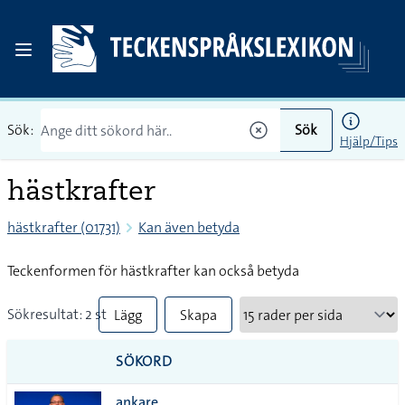
Sök:
Sök
Hjälp/Tips
hästkrafter
hästkrafter (01731)
Kan även betyda
Teckenformen för hästkrafter kan också betyda
Sökresultat: 2 st
Lägg
Skapa
till
PDF
SÖKORD
alla i
ankare