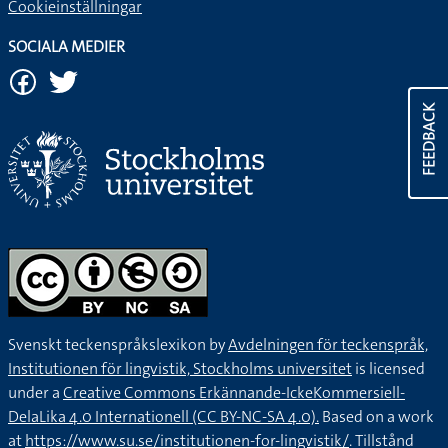
Cookieinställningar
SOCIALA MEDIER
FEEDBACK
Svenskt teckenspråkslexikon by
Avdelningen för teckenspråk,
Institutionen för lingvistik, Stockholms universitet
is licensed
under a
Creative Commons Erkännande-IckeKommersiell-
DelaLika 4.0 Internationell (CC BY-NC-SA 4.0).
Based on a work
at
https://www.su.se/institutionen-for-lingvistik/
. Tillstånd