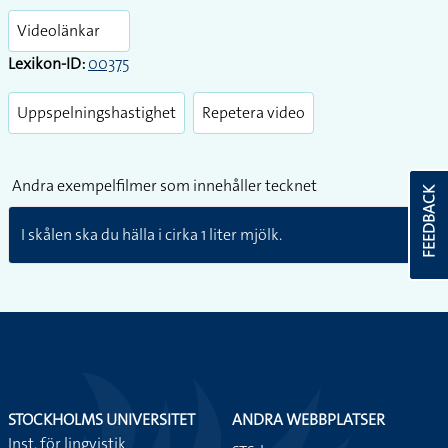
fullsc
Videolänkar
Lexikon-ID:
00375
Uppspelningshastighet
Repetera video
Andra exempelfilmer som innehåller tecknet
FEEDBACK
I skålen ska du hälla i cirka 1 liter mjölk.
STOCKHOLMS UNIVERSITET
ANDRA WEBBPLATSER
Inst. för lingvistik