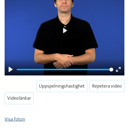
Play
Play
Enter
fulls
Uppspelningshastighet
Repetera video
Videolänkar
Visa foton