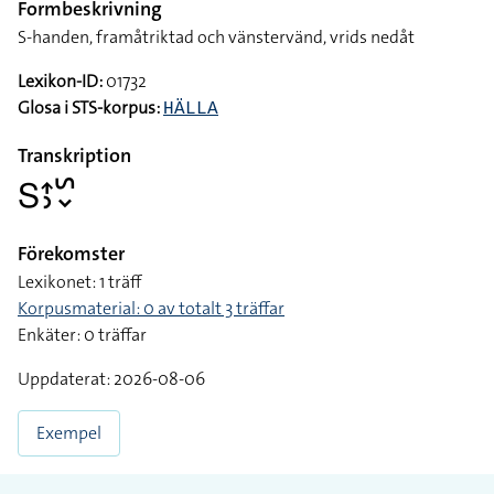
Formbeskrivning
S-handen, framåtriktad och vänstervänd, vrids nedåt
Lexikon-ID:
01732
Glosa i STS-korpus:
HÄLLA
Transkription
􌥅􌤴􌤶􌥲􌦀
Förekomster
Lexikonet: 1 träff
Korpusmaterial: 0 av totalt 3 träffar
Enkäter: 0 träffar
Uppdaterat: 2026-08-06
Exempel