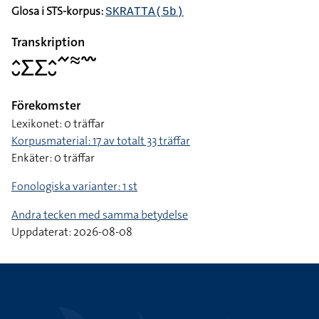
Glosa i STS-korpus:
SKRATTA(5b)
Transkription
􌤵􌤷􌤥􌤥􌤵􌤷􌥨􌦇􌥳
Förekomster
Lexikonet: 0 träffar
Korpusmaterial: 17 av totalt 33 träffar
Enkäter: 0 träffar
Fonologiska varianter: 1 st
Andra tecken med samma betydelse
Uppdaterat: 2026-08-08