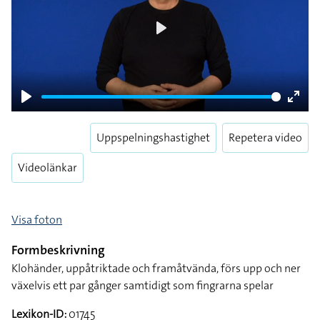
Play
Play
Enter
fulls
Uppspelningshastighet
Repetera video
Videolänkar
Visa foton
Formbeskrivning
Klohänder, uppåtriktade och framåtvända, förs upp och ner
växelvis ett par gånger samtidigt som fingrarna spelar
Lexikon-ID:
01745