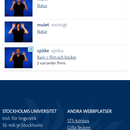
lista
Natur
mulet
molnigt
Natur
2
spöke
spöka
Barn > film och böcker
2 varianter finns
STOCKHOLMS UNIVERSITET
ANDRA WEBBPLATSER
Inst. för lingvistik
STS-korpus
SE-106 91 Stockholm
Gilla Tecken