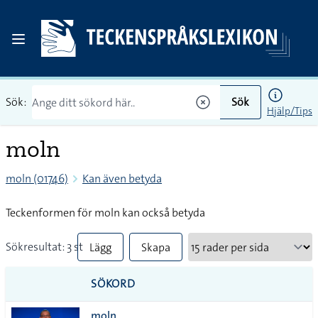
Sök:
Sök
Hjälp/Tips
moln
moln (01746)
Kan även betyda
Teckenformen för moln kan också betyda
Sökresultat: 3 st
Lägg
Skapa
till
PDF
SÖKORD
alla i
moln