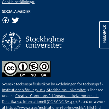
Cookieinställningar
SOCIALA MEDIER
FEEDBACK
Svenskt teckenspråkslexikon by
Avdelningen för teckenspråk,
Institutionen för lingvistik, Stockholms universitet
is licensed
under a
Creative Commons Erkännande-IckeKommersiell-
DelaLika 4.0 Internationell (CC BY-NC-SA 4.0).
Based on a work
at
https://www.su.se/institutionen-for-lingvistik/
. Tillstånd