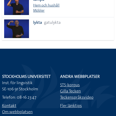
lista
Hem och hushåll
Möbler
lykta
gatulykta
STOCKHOLMS UNIVERSITET
ANDRA WEBBPLATSER
Inst. för lingvistik
STS-korpus
SE-106 91 Stockholm
Gilla Tecken
Telefon: 08-16 23 47
Teckenspråksvideo
Kontakt
Fler länktips
Om webbplatsen