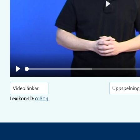
Play
Play
Videolänkar
Uppspelning
Lexikon-ID:
01804