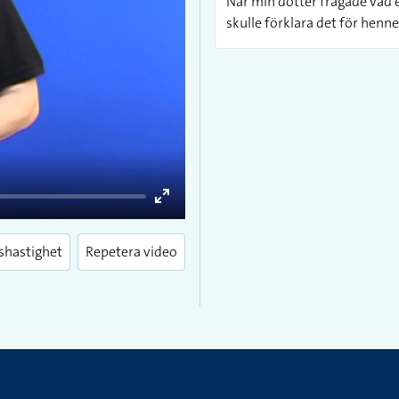
När min dotter frågade vad et
skulle förklara det för henne
Enter
fullscreen
shastighet
Repetera video