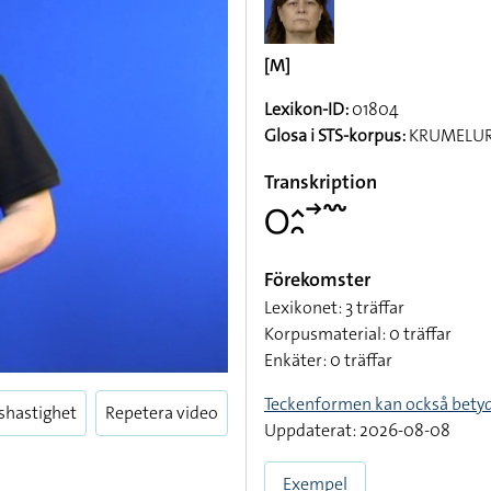
[M]
Lexikon-ID:
01804
Glosa i STS-korpus:
KRUMELUR
Transkription
􌥆􌤵􌥘􌥣􌥳
Förekomster
Lexikonet: 3 träffar
Korpusmaterial: 0 träffar
Enkäter: 0 träffar
Teckenformen kan också bety
shastighet
Repetera video
Uppdaterat: 2026-08-08
Exempel