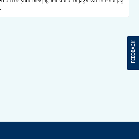
t ord betydde blev jag helt ställd för jag visste inte hur jag
.
FEEDBACK