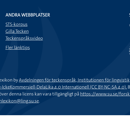
ANDRA WEBBPLATSER
STS-korpus
Gilla Tecken
Teckenspråksvideo
Fler länktips
exikon by
Avdelningen för teckenspråk, Institutionen för lingvisti
keKommersiell-DelaLika 4.0 Internationell (CC BY-NC-SA 4.0).
B
töver denna licens kan vara tillgängligt på
https://www.su.se/fors
nlexikon@ling.su.se
.