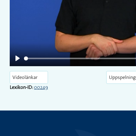
Play
Play
Videolänkar
Uppspelning
Lexikon-ID:
00249