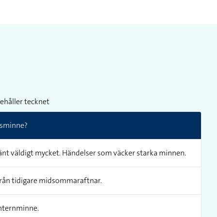
ehåller tecknet
msminne?
hänt väldigt mycket. Händelser som väcker starka minnen.
från tidigare midsommaraftnar.
internminne.