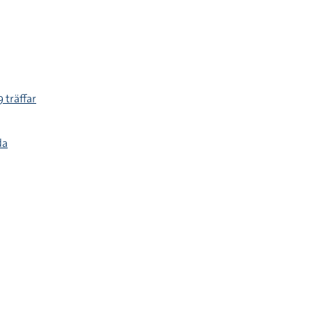
 träffar
da