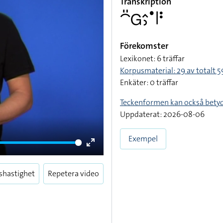
Transkription
􌤃􌤺􌤦􌤵􌤶􌤟􌥼􌥻
Förekomster
Lexikonet: 6 träffar
Korpusmaterial: 29 av totalt 59
Enkäter: 0 träffar
Teckenformen kan också bety
Uppdaterat: 2026-08-06
Exempel
Enter
fullscreen
shastighet
Repetera video