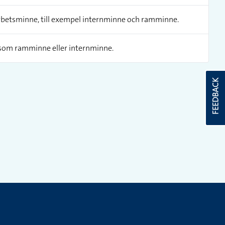
arbetsminne, till exempel internminne och ramminne.
som ramminne eller internminne.
FEEDBACK