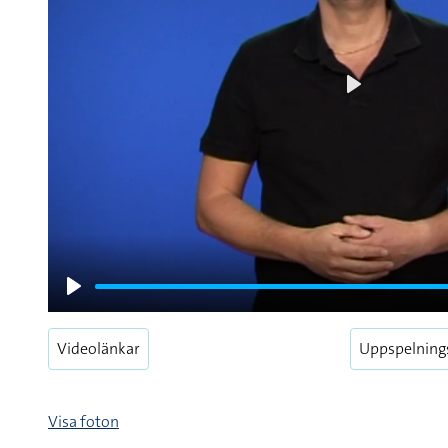
Play
Play
Videolänkar
Uppspelning
Visa foton