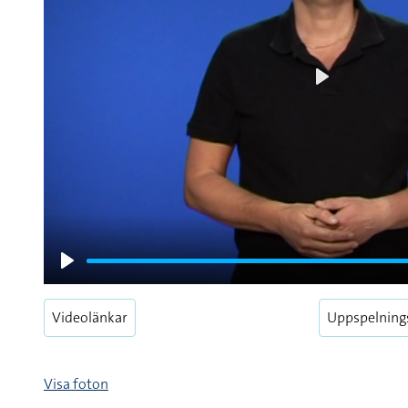
Play
Play
Videolänkar
Uppspelning
Visa foton