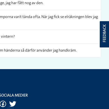
ge, jag har fått nog av den.
porna varit tända ofta. När jag fick se elräkningen blev jag
FEEDBACK
å vintern?
r om händerna så därför använder jag handkräm.
SOCIALA MEDIER