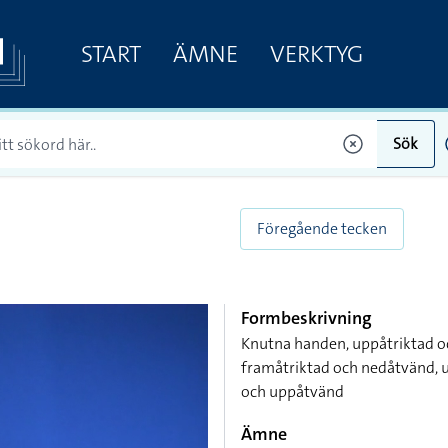
START
ÄMNE
VERKTYG
Sök
Föregående tecken
Formbeskrivning
Knutna handen, uppåtriktad o
framåtriktad och nedåtvänd, 
och uppåtvänd
Ämne