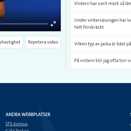
Vintern har varit mörk så län
Under vintersäsongen har lam
helt förskräckt.
Enter
fullscreen
shastighet
Repetera video
Vilken typ av jacka är bäst p
På vintern blir jag ofta tor
ANDRA WEBBPLATSER
STS-korpus
Gilla Tecken