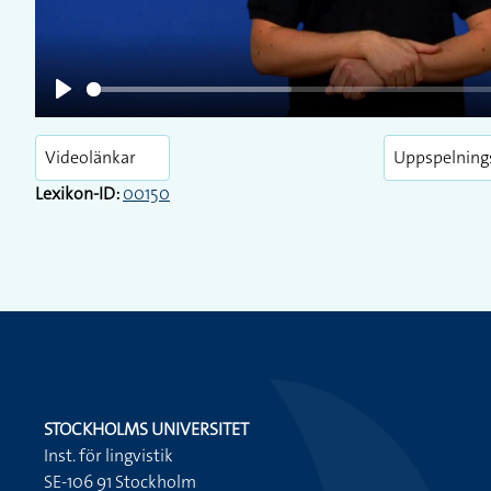
Play
Videolänkar
Uppspelning
Lexikon-ID:
00150
STOCKHOLMS UNIVERSITET
Inst. för lingvistik
SE-106 91 Stockholm