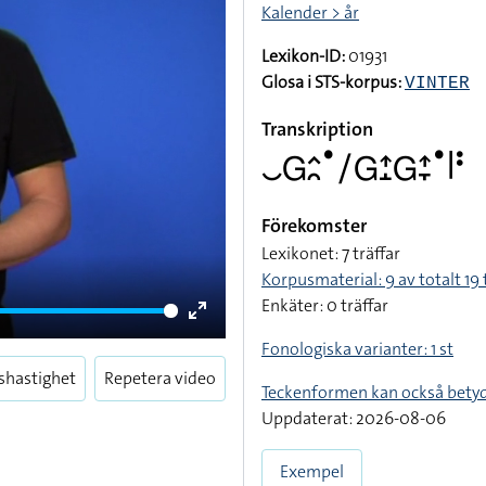
Kalender > år
Lexikon-ID:
01931
Glosa i STS-korpus:
VINTER
Transkription
􌤛􌤦􌤵􌥘􌤟􌥠􌤦􌤴􌤸􌤦􌤴􌥙􌤟􌥼􌥻
Förekomster
Lexikonet: 7 träffar
Korpusmaterial: 9 av totalt 19 
Enkäter: 0 träffar
Enter
Fonologiska varianter: 1 st
fullscreen
shastighet
Repetera video
Teckenformen kan också bety
Uppdaterat: 2026-08-06
Exempel