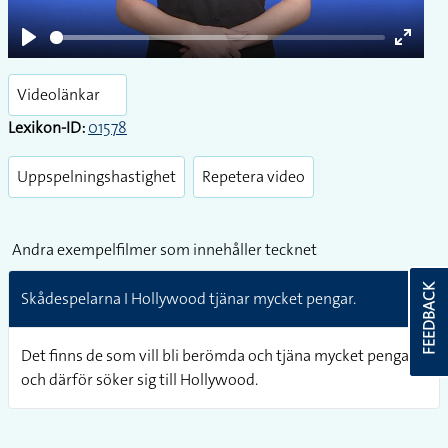
Play
Enter
fullsc
Videolänkar
Lexikon-ID:
01578
Uppspelningshastighet
Repetera video
Andra exempelfilmer som innehåller tecknet
FEEDBACK
Skådespelarna I Hollywood tjänar mycket pengar.
Det finns de som vill bli berömda och tjäna mycket pengar
och därför söker sig till Hollywood.