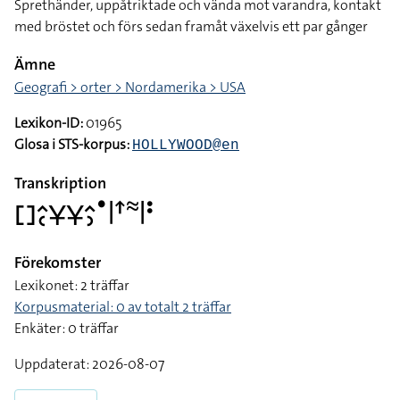
Sprethänder, uppåtriktade och vända mot varandra, kontakt
med bröstet och förs sedan framåt växelvis ett par gånger
Ämne
Geografi > orter > Nordamerika > USA
Lexikon-ID:
01965
Glosa i STS-korpus:
HOLLYWOOD@en
Transkription
􌤓􌤵􌥗􌥃􌥃􌤵􌤶􌤟􌥼􌦃􌦇􌥼􌥻
Förekomster
Lexikonet: 2 träffar
Korpusmaterial: 0 av totalt 2 träffar
Enkäter: 0 träffar
Uppdaterat: 2026-08-07