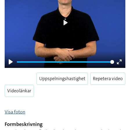
Play
Play
Enter
fulls
Uppspelningshastighet
Repetera video
Videolänkar
Visa foton
Formbeskrivning