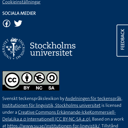
Cookieinställningar
SOCIALA MEDIER
FEEDBACK
Svenskt teckenspråkslexikon by
Avdelningen för teckenspråk,
Institutionen för lingvistik, Stockholms universitet
is licensed
under a
Creative Commons Erkännande-IckeKommersiell-
DelaLika 4.0 Internationell (CC BY-NC-SA 4.0).
Based on a work
at
https://www.su.se/institutionen-for-lingvistik/
. Tillstånd