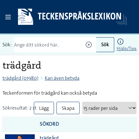
Sök:
Sök
Hjälp/Tips
trädgård
trädgård (01980)
Kan även betyda
Teckenformen för trädgård kan också betyda
Sökresultat: 2 st
Lägg
Skapa
till
PDF
SÖKORD
alla i
trädgård