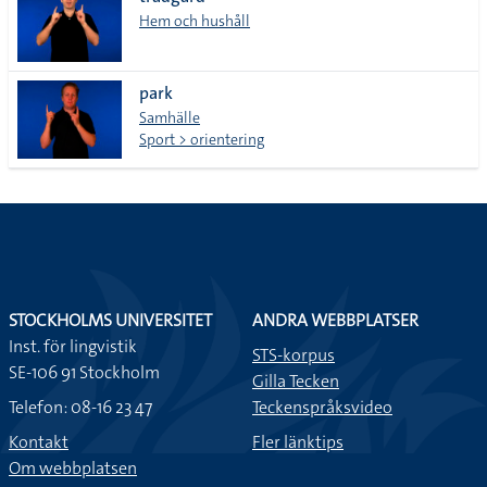
lista
Hem och hushåll
park
Samhälle
Sport > orientering
STOCKHOLMS UNIVERSITET
ANDRA WEBBPLATSER
Inst. för lingvistik
STS-korpus
SE-106 91 Stockholm
Gilla Tecken
Telefon: 08-16 23 47
Teckenspråksvideo
Kontakt
Fler länktips
Om webbplatsen