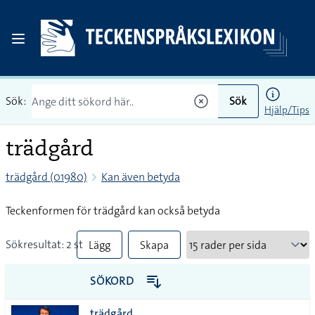
Sök:
Sök
Hjälp/Tips
trädgård
trädgård (01980)
Kan även betyda
Teckenformen för trädgård kan också betyda
Sökresultat: 2 st
Lägg
Skapa
till
PDF
SÖKORD
alla i
trädgård