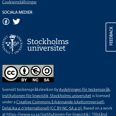
Cookieinställningar
SOCIALA MEDIER
FEEDBACK
Svenskt teckenspråkslexikon by
Avdelningen för teckenspråk,
Institutionen för lingvistik, Stockholms universitet
is licensed
under a
Creative Commons Erkännande-IckeKommersiell-
DelaLika 4.0 Internationell (CC BY-NC-SA 4.0).
Based on a work
at
https://www.su.se/institutionen-for-lingvistik/
. Tillstånd