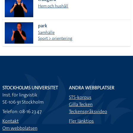
lista
Hem och hushåll
park
Samhälle
Sport > orientering
STOCKHOLMS UNIVERSITET
ANDRA WEBBPLATSER
Inst. för lingvistik
STS-korpus
SE-106 91 Stockholm
Gilla Tecken
Telefon: 08-16 23 47
Teckenspråksvideo
Kontakt
Fler länktips
Om webbplatsen