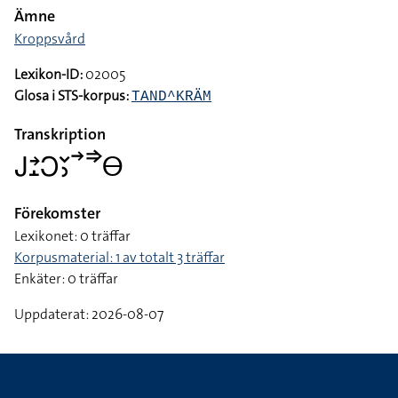
Ämne
Kroppsvård
Lexikon-ID:
02005
Glosa i STS-korpus:
TAND^KRÄM
Transkription
􌤢􌥔􌤸􌥋􌥖􌤶􌥣􌦆􌤫
Förekomster
Lexikonet: 0 träffar
Korpusmaterial: 1 av totalt 3 träffar
Enkäter: 0 träffar
Uppdaterat: 2026-08-07