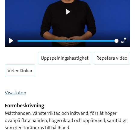
Play
Play
Enter
fulls
Uppspelningshastighet
Repetera video
Videolänkar
Visa foton
Formbeskrivning
Måtthanden, vänsterriktad och inåtvänd, förs åt höger
ovanpå flata handen, högerriktad och uppåtvänd, samtidigt
som den förändras till hållhand