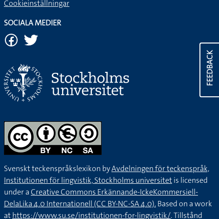
Cookieinställningar
SOCIALA MEDIER
FEEDBACK
Svenskt teckenspråkslexikon by
Avdelningen för teckenspråk,
Institutionen för lingvistik, Stockholms universitet
is licensed
under a
Creative Commons Erkännande-IckeKommersiell-
DelaLika 4.0 Internationell (CC BY-NC-SA 4.0).
Based on a work
at
https://www.su.se/institutionen-for-lingvistik/
. Tillstånd