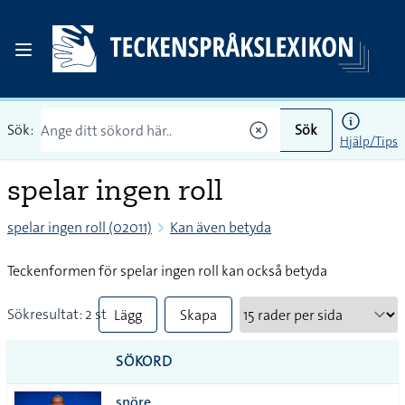
Sök:
Sök
Hjälp/Tips
spelar ingen roll
spelar ingen roll (02011)
Kan även betyda
Teckenformen för spelar ingen roll kan också betyda
Sökresultat: 2 st
Lägg
Skapa
till
PDF
SÖKORD
alla i
snöre